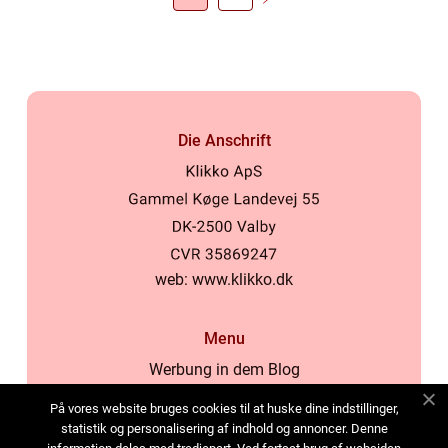
Die Anschrift
web:
www.klikko.dk
Menu
Werbung in dem Blog
Über uns
På vores website bruges cookies til at huske dine indstillinger,
Cookies
statistik og personalisering af indhold og annoncer. Denne